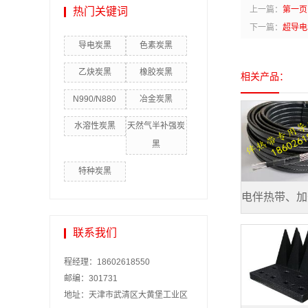
上一篇：
第一页
热门关键词
下一篇：
超导电
导电炭黑
色素炭黑
乙炔炭黑
橡胶炭黑
相关产品：
N990/N880
冶金炭黑
水溶性炭黑
天然气半补强炭
黑
特种炭黑
电伴热带、加
联系我们
程经理：18602618550
邮编：301731
地址：天津市武清区大黄堡工业区